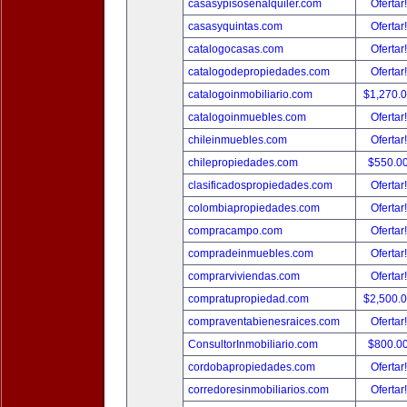
casasypisosenalquiler.com
Ofertar
casasyquintas.com
Ofertar
catalogocasas.com
Ofertar
catalogodepropiedades.com
Ofertar
catalogoinmobiliario.com
$1,270.
catalogoinmuebles.com
Ofertar
chileinmuebles.com
Ofertar
chilepropiedades.com
$550.0
clasificadospropiedades.com
Ofertar
colombiapropiedades.com
Ofertar
compracampo.com
Ofertar
compradeinmuebles.com
Ofertar
comprarviviendas.com
Ofertar
compratupropiedad.com
$2,500.
compraventabienesraices.com
Ofertar
ConsultorInmobiliario.com
$800.0
cordobapropiedades.com
Ofertar
corredoresinmobiliarios.com
Ofertar