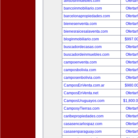
avisosinmuebles.com
Ofertar
bancoinmobiliario.com
Ofertar
barcelonapropiedades.com
Ofertar
bienesenventa.com
Ofertar
bienesraicesalaventa.com
Ofertar
bloginmobiliario.com
$997.0
buscadordecasas.com
Ofertar
buscadordeinmuebles.com
Ofertar
campoenventa.com
Ofertar
camposbolivia.com
Ofertar
camposenbolivia.com
Ofertar
CamposEnVenta.com.ar
$980.0
CamposEnVenta.net
Ofertar
CamposUruguayos.com
$1,800.
CamposyTierras.com
Ofertar
caribepropiedades.com
Ofertar
casasencarlospaz.com
Ofertar
casasenparaguay.com
Ofertar