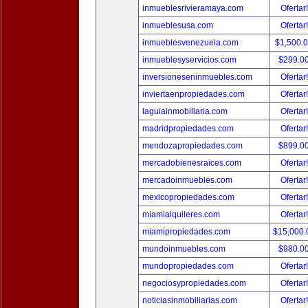
inmueblesrivieramaya.com
Ofertar
inmueblesusa.com
Ofertar
inmueblesvenezuela.com
$1,500.
inmueblesyservicios.com
$299.0
inversioneseninmuebles.com
Ofertar
inviertaenpropiedades.com
Ofertar
laguiainmobiliaria.com
Ofertar
madridpropiedades.com
Ofertar
mendozapropiedades.com
$899.0
mercadobienesraices.com
Ofertar
mercadoinmuebles.com
Ofertar
mexicopropiedades.com
Ofertar
miamialquileres.com
Ofertar
miamipropiedades.com
$15,000
mundoinmuebles.com
$980.0
mundopropiedades.com
Ofertar
negociosypropiedades.com
Ofertar
noticiasinmobiliarias.com
Ofertar