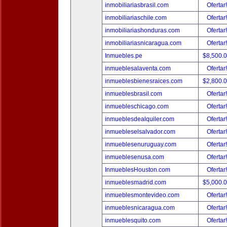
inmobiliariasbrasil.com
Ofertar
inmobiliariaschile.com
Ofertar
inmobiliariashonduras.com
Ofertar
inmobiliariasnicaragua.com
Ofertar
Inmuebles.pe
$8,500.
inmueblesalaventa.com
Ofertar
inmueblesbienesraices.com
$2,800.
inmueblesbrasil.com
Ofertar
inmuebleschicago.com
Ofertar
inmueblesdealquiler.com
Ofertar
inmuebleselsalvador.com
Ofertar
inmueblesenuruguay.com
Ofertar
inmueblesenusa.com
Ofertar
InmueblesHouston.com
Ofertar
inmueblesmadrid.com
$5,000.
inmueblesmontevideo.com
Ofertar
inmueblesnicaragua.com
Ofertar
inmueblesquito.com
Ofertar