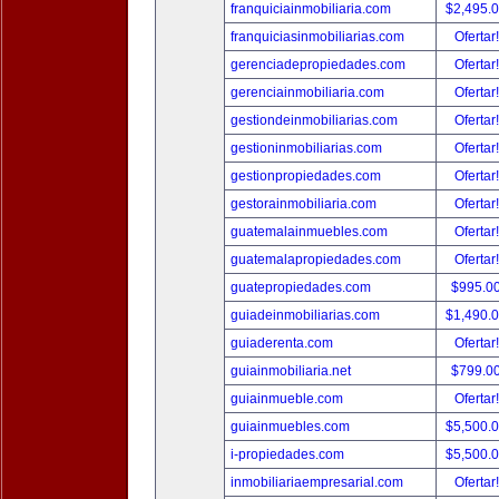
franquiciainmobiliaria.com
$2,495.
franquiciasinmobiliarias.com
Ofertar
gerenciadepropiedades.com
Ofertar
gerenciainmobiliaria.com
Ofertar
gestiondeinmobiliarias.com
Ofertar
gestioninmobiliarias.com
Ofertar
gestionpropiedades.com
Ofertar
gestorainmobiliaria.com
Ofertar
guatemalainmuebles.com
Ofertar
guatemalapropiedades.com
Ofertar
guatepropiedades.com
$995.0
guiadeinmobiliarias.com
$1,490.
guiaderenta.com
Ofertar
guiainmobiliaria.net
$799.0
guiainmueble.com
Ofertar
guiainmuebles.com
$5,500.
i-propiedades.com
$5,500.
inmobiliariaempresarial.com
Ofertar