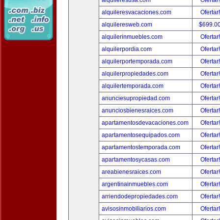
alquileresusa.com
Ofertar
alquileresvacaciones.com
Ofertar
alquileresweb.com
$699.0
alquilerinmuebles.com
Ofertar
alquilerpordia.com
Ofertar
alquilerportemporada.com
Ofertar
alquilerpropiedades.com
Ofertar
alquilertemporada.com
Ofertar
anunciesupropiedad.com
Ofertar
anunciosbienesraices.com
Ofertar
apartamentosdevacaciones.com
Ofertar
apartamentosequipados.com
Ofertar
apartamentostemporada.com
Ofertar
apartamentosycasas.com
Ofertar
areabienesraices.com
Ofertar
argentinainmuebles.com
Ofertar
arriendodepropiedades.com
Ofertar
avisosinmobiliarios.com
Ofertar