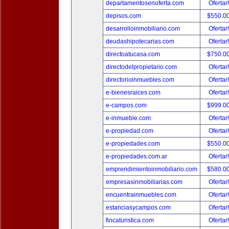
departamentosenoferta.com
Ofertar
depisos.com
$550.0
desarrolloinmobiliario.com
Ofertar
deudashipotecarias.com
Ofertar
directoatucasa.com
$750.0
directodelpropietario.com
Ofertar
directorioinmuebles.com
Ofertar
e-bienesraices.com
Ofertar
e-campos.com
$999.0
e-inmueble.com
Ofertar
e-propiedad.com
Ofertar
e-propiedades.com
$550.0
e-propiedades.com.ar
Ofertar
emprendimientoinmobiliario.com
$580.0
empresasinmobiliarias.com
Ofertar
encuentrainmuebles.com
Ofertar
estanciasycampos.com
Ofertar
fincaturistica.com
Ofertar