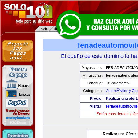
feriadeautomovi
El dueño de este dominio lo ha
Mayusculas:
FERIADEAUTOMO
Minusculas:
feriadeautomovile
Longitud:
18 caracteres
Categorias:
AutomÃ³viles y Co
Precio:
Realizar una ofert
Visitar!
feriadeautomovil
Serán consideradas ofer
Realizar una Oferta