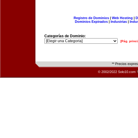
Registro de Dominios
|
Web Hosting
|
D
Dominios Expirados
|
Industrias
|
Indu
Categorías de Dominio:
[Pág. princi
** Precios expre
© 2002/2022 Solo10.com