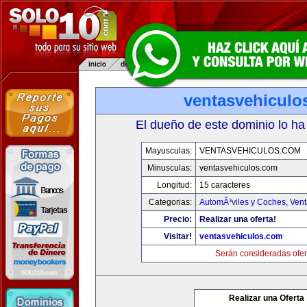
ventasvehiculo
El dueño de este dominio lo ha
Mayusculas:
VENTASVEHICULOS.COM
Minusculas:
ventasvehiculos.com
Longitud:
15 caracteres
Categorias:
AutomÃ³viles y Coches
,
Vent
Precio:
Realizar una oferta!
Visitar!
ventasvehiculos.com
Serán consideradas ofer
Realizar una Oferta