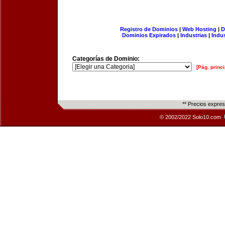
Registro de Dominios
|
Web Hosting
|
D
Dominios Expirados
|
Industrias
|
Indu
Categorías de Dominio:
[Pág. princi
** Precios expre
© 2002/2022 Solo10.com