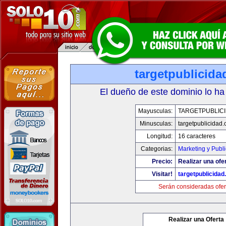
targetpublicid
El dueño de este dominio lo ha
Mayusculas:
TARGETPUBLIC
Minusculas:
targetpublicidad
Longitud:
16 caracteres
Categorias:
Marketing y Publ
Precio:
Realizar una ofe
Visitar!
targetpublicida
Serán consideradas ofer
Realizar una Oferta