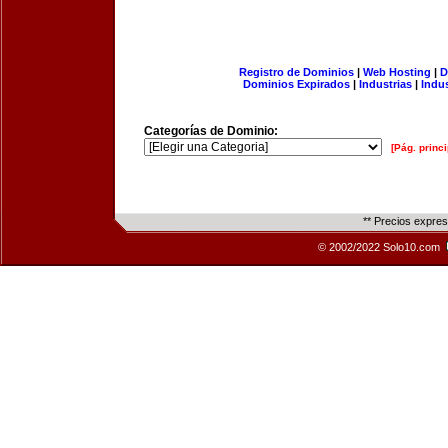
Registro de Dominios
|
Web Hosting
|
D
Dominios Expirados
|
Industrias
|
Indu
Categorías de Dominio:
[Pág. princi
** Precios expre
© 2002/2022 Solo10.com