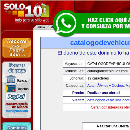
catalogodevehicu
El dueño de este dominio lo ha
Mayusculas:
CATALOGODEVEHICULO
Minusculas:
catalogodevehiculos.com
Longitud:
19 caracteres
Categorias:
AutomÃ³viles y Coches
,
Ma
Precio:
Realizar una oferta!
Visitar!
catalogodevehiculos.com
Serán consideradas ofer
Realizar una Oferta