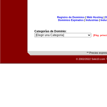
Registro de Dominios
|
Web Hosting
|
D
Dominios Expirados
|
Industrias
|
Indu
Categorías de Dominio:
[Pág. princi
** Precios expre
© 2002/2022 Solo10.com