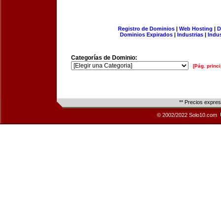
Registro de Dominios
|
Web Hosting
|
D
Dominios Expirados
|
Industrias
|
Indu
Categorías de Dominio:
[Pág. princi
** Precios expre
© 2002/2022 Solo10.com