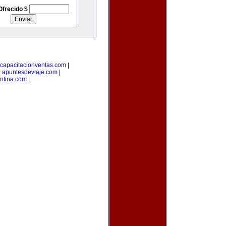
Ofrecido $
capacitacionventas.com
|
|
apuntesdeviaje.com
|
entina.com
|