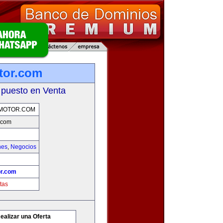
tor.com
 puesto en Venta
MOTOR.COM
.com
hes
,
Negocios
r.com
tas
ealizar una Oferta