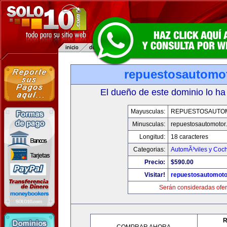
repuestosautomo
El dueño de este dominio lo ha
Mayusculas:
REPUESTOSAUTO
Minusculas:
repuestosautomotor
Longitud:
18 caracteres
Categorias:
AutomÃ³viles y Coc
Precio:
$590.00
Visitar!
repuestosautomoto
Serán consideradas ofer
R