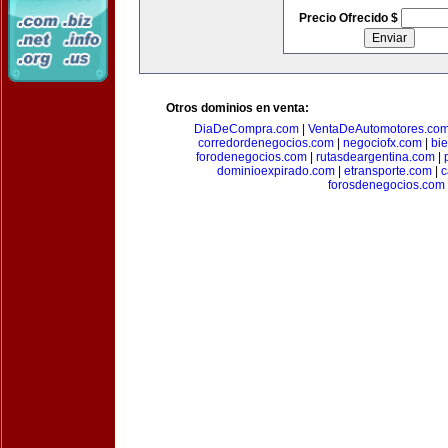
Precio Ofrecido $
Otros dominios en venta:
DiaDeCompra.com
|
VentaDeAutomotores.co
corredordenegocios.com
|
negociofx.com
|
bi
forodenegocios.com
|
rutasdeargentina.com
|
dominioexpirado.com
|
etransporte.com
|
c
forosdenegocios.com