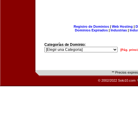
Registro de Dominios
|
Web Hosting
|
D
Dominios Expirados
|
Industrias
|
Indu
Categorías de Dominio:
[Pág. princi
** Precios expre
© 2002/2022 Solo10.com