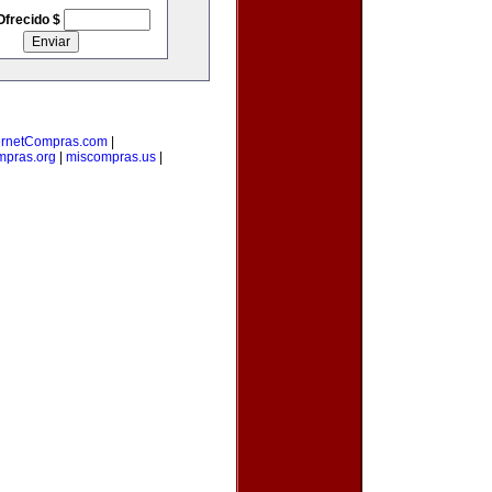
Ofrecido $
ernetCompras.com
|
mpras.org
|
miscompras.us
|