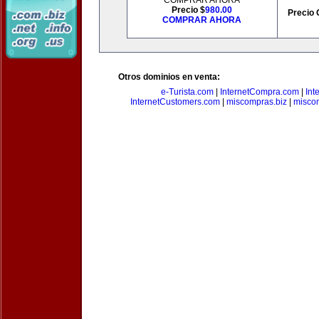
COMPRAR AHORA
Precio $
980.00
Precio 
COMPRAR AHORA
Otros dominios en venta:
e-Turista.com
|
InternetCompra.com
|
Int
InternetCustomers.com
|
miscompras.biz
|
misco