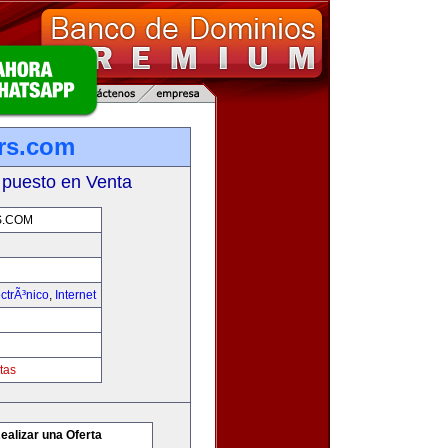
rs.com
 puesto en Venta
S.COM
ctrÃ³nico
,
Internet
tas
ealizar una Oferta