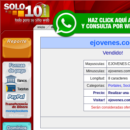
ejovenes.c
Vendido!
Mayusculas:
EJOVENES.
Minusculas:
ejovenes.co
Longitud:
8 caracteres
Categorias:
Portales
,
Soc
Precio:
Realizar una 
Visitar!
ejovenes.co
Serán consideradas ofer