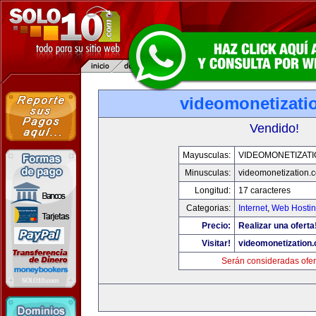
videomonetizati
Vendido!
Mayusculas:
VIDEOMONETIZAT
Minusculas:
videomonetization.
Longitud:
17 caracteres
Categorias:
Internet
,
Web Hostin
Precio:
Realizar una oferta
Visitar!
videomonetization
Serán consideradas ofer