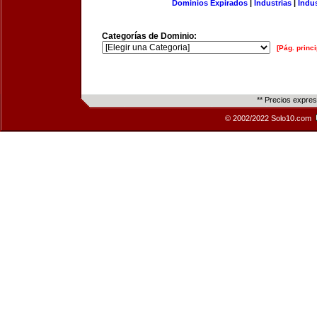
Dominios Expirados
|
Industrias
|
Indu
Categorías de Dominio:
[Pág. princi
** Precios expre
© 2002/2022 Solo10.com