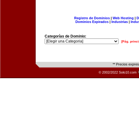
Registro de Dominios
|
Web Hosting
|
D
Dominios Expirados
|
Industrias
|
Indu
Categorías de Dominio:
[Pág. princi
** Precios expre
© 2002/2022 Solo10.com