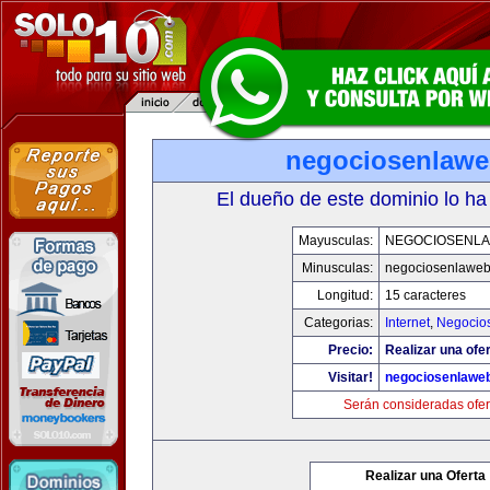
negociosenlaw
El dueño de este dominio lo ha
Mayusculas:
NEGOCIOSENL
Minusculas:
negociosenlawe
Longitud:
15 caracteres
Categorias:
Internet
,
Negocio
Precio:
Realizar una ofer
Visitar!
negociosenlawe
Serán consideradas ofer
Realizar una Oferta