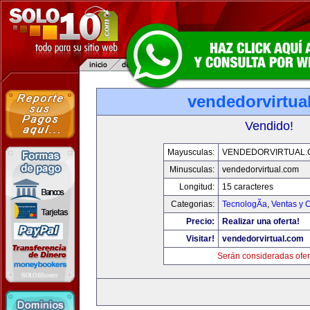
vendedorvirtua
Vendido!
Mayusculas:
VENDEDORVIRTUAL
Minusculas:
vendedorvirtual.com
Longitud:
15 caracteres
Categorias:
TecnologÃ­a
,
Ventas y 
Precio:
Realizar una oferta!
Visitar!
vendedorvirtual.com
Serán consideradas ofer