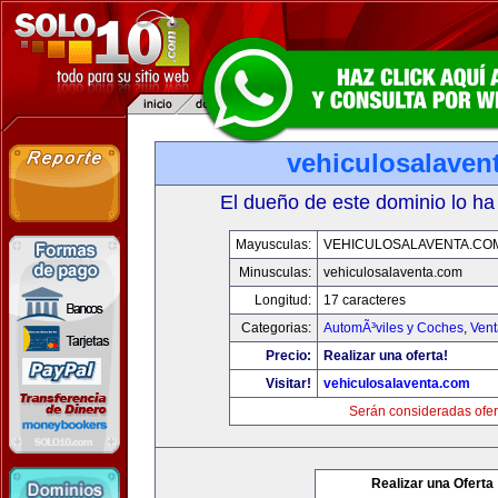
vehiculosalaven
El dueño de este dominio lo ha
Mayusculas:
VEHICULOSALAVENTA.CO
Minusculas:
vehiculosalaventa.com
Longitud:
17 caracteres
Categorias:
AutomÃ³viles y Coches
,
Vent
Precio:
Realizar una oferta!
Visitar!
vehiculosalaventa.com
Serán consideradas ofer
Realizar una Oferta