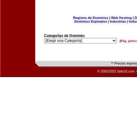
Registro de Dominios
|
Web Hosting
|
D
Dominios Expirados
|
Industrias
|
Indu
Categorías de Dominio:
[Pág. princi
** Precios expre
© 2002/2022 Solo10.com