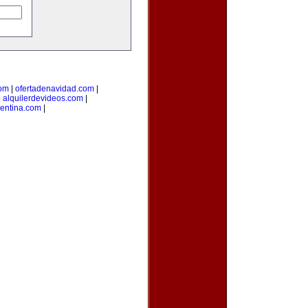
com
|
ofertadenavidad.com
|
|
alquilerdevideos.com
|
gentina.com
|