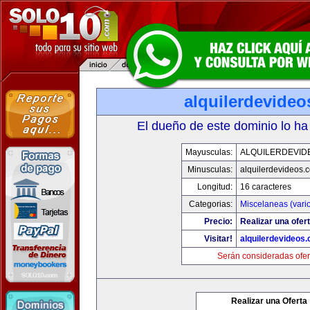
alquilerdevide
El dueño de este dominio lo ha
Mayusculas:
ALQUILERDEVID
Minusculas:
alquilerdevideos.
Longitud:
16 caracteres
Categorias:
Miscelaneas (vari
Precio:
Realizar una ofert
Visitar!
alquilerdevideos
Serán consideradas ofer
Realizar una Oferta