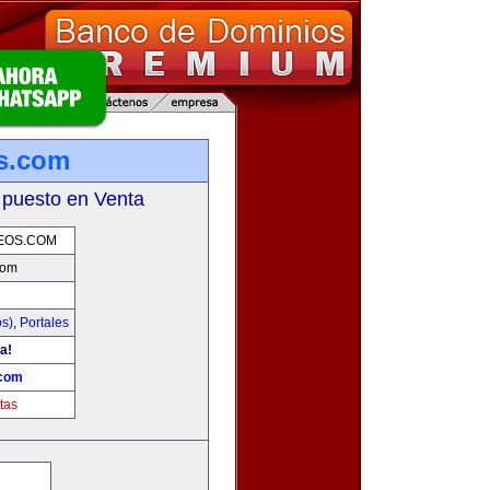
os.com
 puesto en Venta
EOS.COM
com
os)
,
Portales
a!
.com
tas