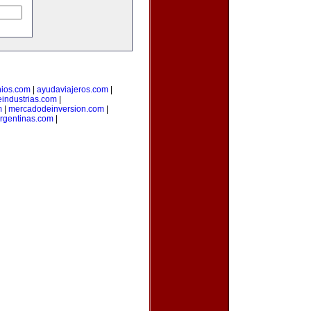
nios.com
|
ayudaviajeros.com
|
industrias.com
|
m
|
mercadodeinversion.com
|
rgentinas.com
|