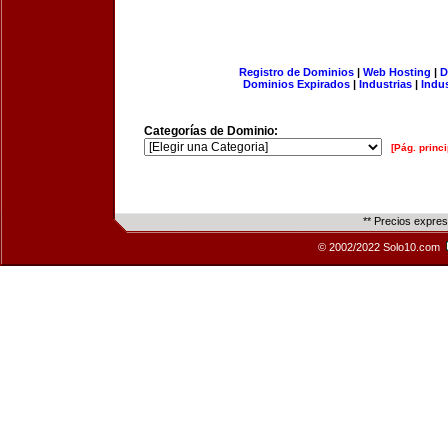
Registro de Dominios
|
Web Hosting
|
D
Dominios Expirados
|
Industrias
|
Indu
Categorías de Dominio:
[Pág. princi
** Precios expre
© 2002/2022 Solo10.com