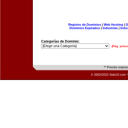
Registro de Dominios
|
Web Hosting
|
D
Dominios Expirados
|
Industrias
|
Indu
Categorías de Dominio:
[Pág. princi
** Precios expre
© 2002/2022 Solo10.com