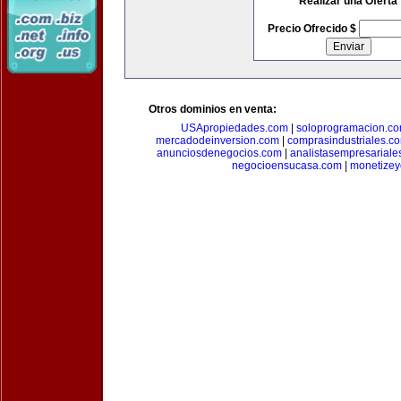
Realizar una Oferta
Precio Ofrecido $
Otros dominios en venta:
USApropiedades.com
|
soloprogramacion.c
mercadodeinversion.com
|
comprasindustriales.c
anunciosdenegocios.com
|
analistasempresariale
negocioensucasa.com
|
monetize