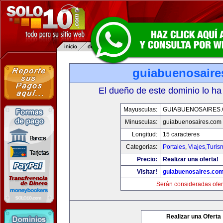
guiabuenosaire
El dueño de este dominio lo ha
Mayusculas:
GUIABUENOSAIRES
Minusculas:
guiabuenosaires.com
Longitud:
15 caracteres
Categorias:
Portales
,
Viajes,Turi
Precio:
Realizar una oferta!
Visitar!
guiabuenosaires.co
Serán consideradas ofer
Realizar una Oferta