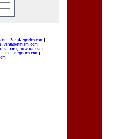
o.com
|
ZonaNegocios.com
|
m
|
ventasenmiami.com
|
m
|
soloprogramacion.com
|
om
|
meusnegocios.com
|
com
|