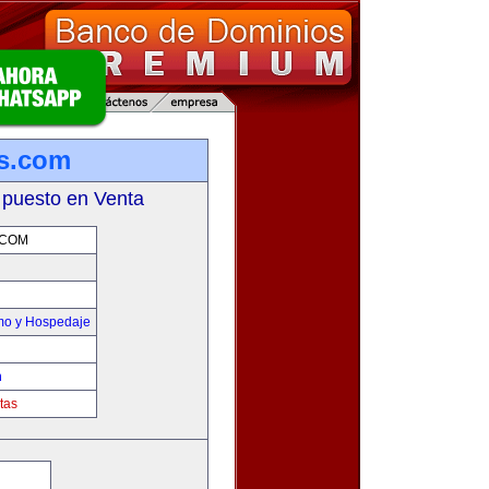
s.com
 puesto en Venta
.COM
smo y Hospedaje
m
tas