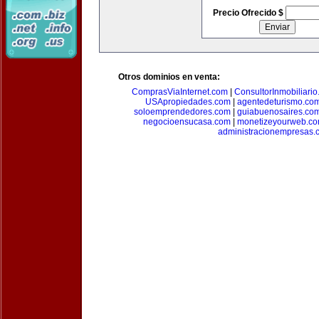
Precio Ofrecido $
Otros dominios en venta:
ComprasViaInternet.com
|
ConsultorInmobiliari
USApropiedades.com
|
agentedeturismo.co
soloemprendedores.com
|
guiabuenosaires.co
negocioensucasa.com
|
monetizeyourweb.c
administracionempresas.