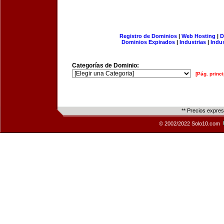
Registro de Dominios
|
Web Hosting
|
D
Dominios Expirados
|
Industrias
|
Indu
Categorías de Dominio:
[Pág. princi
** Precios expre
© 2002/2022 Solo10.com