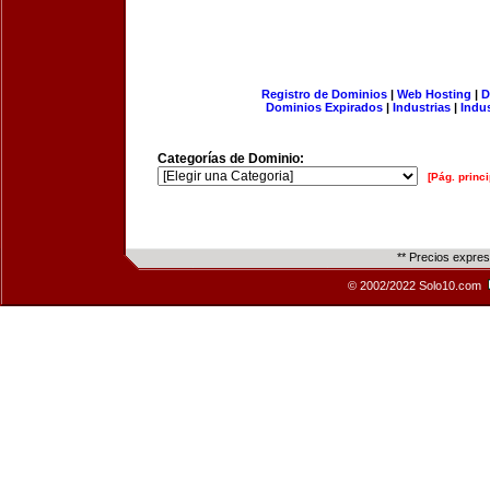
Registro de Dominios
|
Web Hosting
|
D
Dominios Expirados
|
Industrias
|
Indu
Categorías de Dominio:
[Pág. princi
** Precios expre
© 2002/2022 Solo10.com