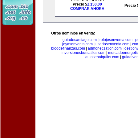
COMPRAR AHORA
Precio $
2,150.00
Precio 
COMPRAR AHORA
Otros dominios en venta:
guiadesantiago.com
|
relojesenventa.com
|
p
joyasenventa.com
|
usadosenventa.com
|
co
blogdefinanzas.com
|
admonetization.com
|
gestion
inversionesbursatiles.com
|
mercadoenergeti
autosenalquiler.com
|
guiadive