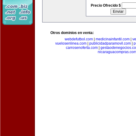
Precio Ofrecido $
Otros dominios en venta:
webdefutbol.com
|
medicinainfantil.com
|
v
vuelosenlinea.com
|
publicidadparamovil.com
|
p
carrosenoferta.com
|
gestaodenegocios.c
nicaraguacompras.co