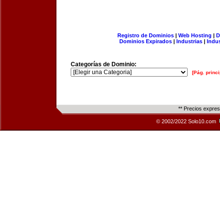
Registro de Dominios
|
Web Hosting
|
D
Dominios Expirados
|
Industrias
|
Indu
Categorías de Dominio:
[Pág. princi
** Precios expre
© 2002/2022 Solo10.com