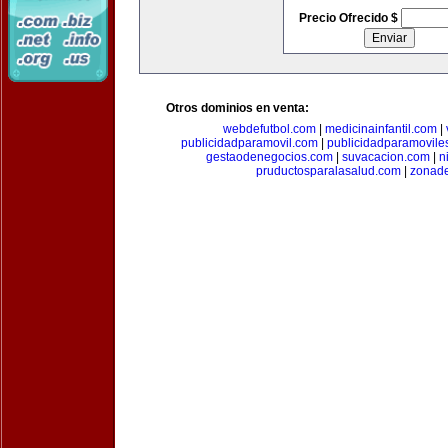
Precio Ofrecido $
Otros dominios en venta:
webdefutbol.com
|
medicinainfantil.com
|
publicidadparamovil.com
|
publicidadparamovile
gestaodenegocios.com
|
suvacacion.com
|
n
pruductosparalasalud.com
|
zonad