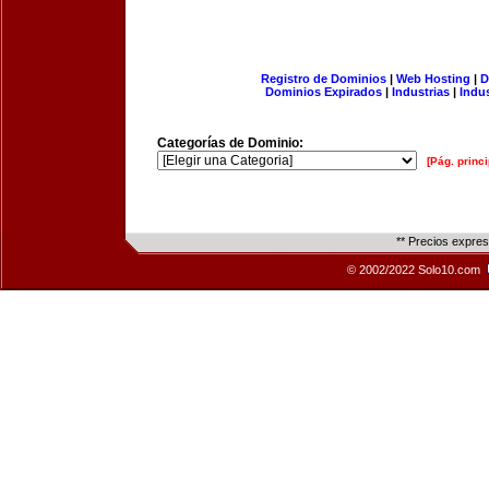
Registro de Dominios
|
Web Hosting
|
D
Dominios Expirados
|
Industrias
|
Indu
Categorías de Dominio:
[Pág. princi
** Precios expre
© 2002/2022 Solo10.com