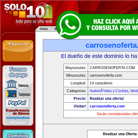
carrosenofert
El dueño de este dominio lo ha
Mayusculas:
CARROSENOFERTA.COM
Minusculas:
carrosenoferta.com
Longitud:
14 caracteres
Categorias:
AutomÃ³viles y Coches
,
Vent
Precio:
Realizar una oferta!
Visitar!
carrosenoferta.com
Serán consideradas ofer
Realizar una Oferta