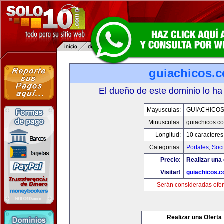
guiachicos.
El dueño de este dominio lo ha
Mayusculas:
GUIACHICO
Minusculas:
guiachicos.c
Longitud:
10 caracteres
Categorias:
Portales
,
Soc
Precio:
Realizar una 
Visitar!
guiachicos.
Serán consideradas ofer
Realizar una Oferta