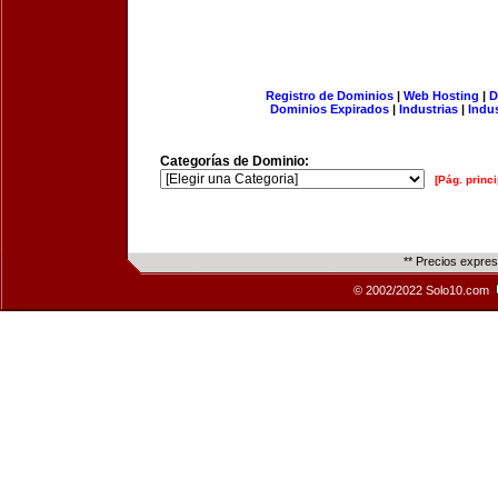
Registro de Dominios
|
Web Hosting
|
D
Dominios Expirados
|
Industrias
|
Indu
Categorías de Dominio:
[Pág. princi
** Precios expre
© 2002/2022 Solo10.com