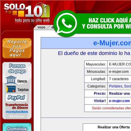
e-Mujer.co
El dueño de este dominio lo ha
Mayusculas:
E-MUJER.C
Minusculas:
e-mujer.com
Longitud:
7 caracteres
Categorias:
Portales
,
Soc
Precio:
Realizar una 
Visitar!
e-mujer.com
Serán consideradas ofer
Realizar una Oferta