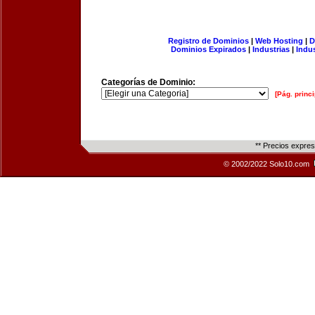
Registro de Dominios
|
Web Hosting
|
D
Dominios Expirados
|
Industrias
|
Indu
Categorías de Dominio:
[Pág. princi
** Precios expre
© 2002/2022 Solo10.com