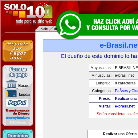
e-Brasil.ne
El dueño de este dominio lo ha
Mayusculas:
E-BRASIL.NE
Minusculas:
e-brasil.net
Longitud:
8 caracteres
Categorias:
PaÃ­ses y Ci
Precio:
Realizar una 
Visitar!
e-brasil.net
Serán consideradas ofer
Realizar una Oferta