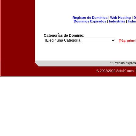
Registro de Dominios
|
Web Hosting
|
D
Dominios Expirados
|
Industrias
|
Indu
Categorías de Dominio:
[Pág. princi
** Precios expre
© 2002/2022 Solo10.com