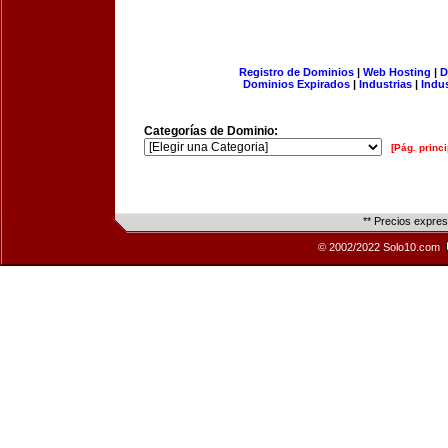
Registro de Dominios
|
Web Hosting
|
D
Dominios Expirados
|
Industrias
|
Indu
Categorías de Dominio:
[Pág. princi
** Precios expre
© 2002/2022 Solo10.com