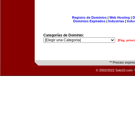
Registro de Dominios
|
Web Hosting
|
D
Dominios Expirados
|
Industrias
|
Indu
Categorías de Dominio:
[Pág. princi
** Precios expre
© 2002/2022 Solo10.com