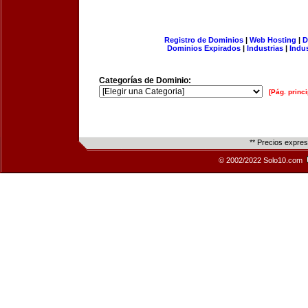
Registro de Dominios
|
Web Hosting
|
D
Dominios Expirados
|
Industrias
|
Indu
Categorías de Dominio:
[Pág. princi
** Precios expre
© 2002/2022 Solo10.com