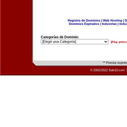
Registro de Dominios
|
Web Hosting
|
D
Dominios Expirados
|
Industrias
|
Indu
Categorías de Dominio:
[Pág. princi
** Precios expre
© 2002/2022 Solo10.com