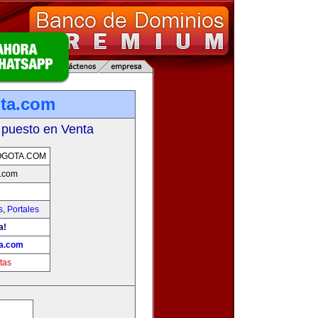
ota.com
 puesto en Venta
OGOTA.COM
a.com
s
,
Portales
a!
ta.com
tas