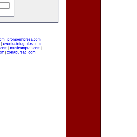
com
|
promoempresa.com
|
m
|
eventosintegrales.com
|
.com
|
musicompras.com
|
com
|
zonabursatil.com
|