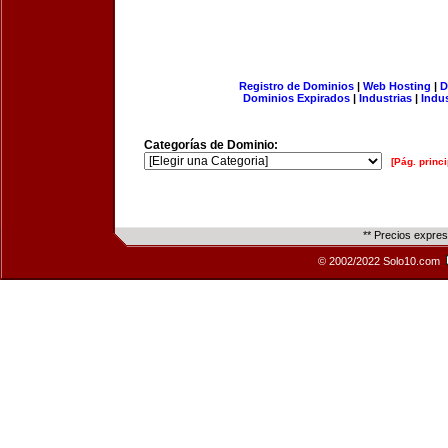
Registro de Dominios
|
Web Hosting
|
D
Dominios Expirados
|
Industrias
|
Indu
Categorías de Dominio:
[Pág. princi
** Precios expre
© 2002/2022 Solo10.com