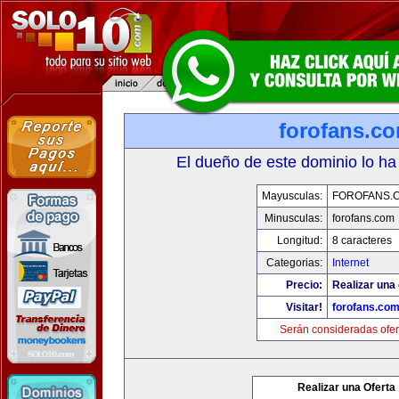
forofans.c
El dueño de este dominio lo ha
Mayusculas:
FOROFANS.
Minusculas:
forofans.com
Longitud:
8 caracteres
Categorias:
Internet
Precio:
Realizar una 
Visitar!
forofans.co
Serán consideradas ofer
Realizar una Oferta