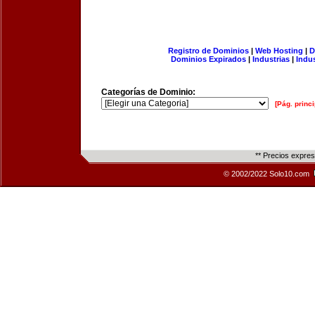
Registro de Dominios
|
Web Hosting
|
D
Dominios Expirados
|
Industrias
|
Indu
Categorías de Dominio:
[Pág. princi
** Precios expre
© 2002/2022 Solo10.com