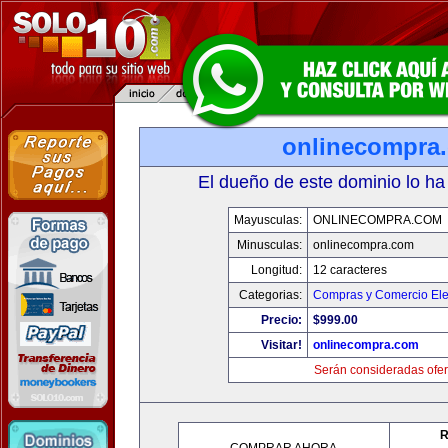
onlinecompra
El dueño de este dominio lo ha
Mayusculas:
ONLINECOMPRA.COM
Minusculas:
onlinecompra.com
Longitud:
12 caracteres
Categorias:
Compras y Comercio Ele
Precio:
$999.00
Visitar!
onlinecompra.com
Serán consideradas ofer
R