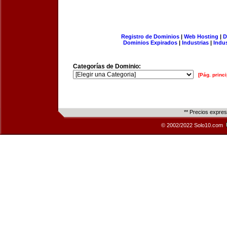
Registro de Dominios
|
Web Hosting
|
D
Dominios Expirados
|
Industrias
|
Indu
Categorías de Dominio:
[Pág. princi
** Precios expre
© 2002/2022 Solo10.com