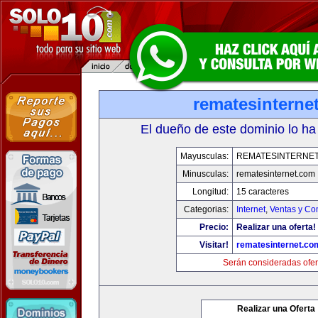
rematesinterne
El dueño de este dominio lo ha
Mayusculas:
REMATESINTERNE
Minusculas:
rematesinternet.com
Longitud:
15 caracteres
Categorias:
Internet
,
Ventas y Co
Precio:
Realizar una oferta!
Visitar!
rematesinternet.co
Serán consideradas ofer
Realizar una Oferta