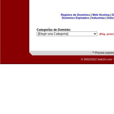
Registro de Dominios
|
Web Hosting
|
D
Dominios Expirados
|
Industrias
|
Indu
Categorías de Dominio:
[Pág. princi
** Precios expre
© 2002/2022 Solo10.com