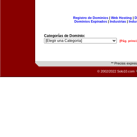
Registro de Dominios
|
Web Hosting
|
D
Dominios Expirados
|
Industrias
|
Indu
Categorías de Dominio:
[Pág. princi
** Precios expre
© 2002/2022 Solo10.com