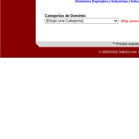
Dominios Expirados
|
Industrias
|
Indu
Categorías de Dominio:
[Pág. princi
** Precios expre
© 2002/2022 Solo10.com