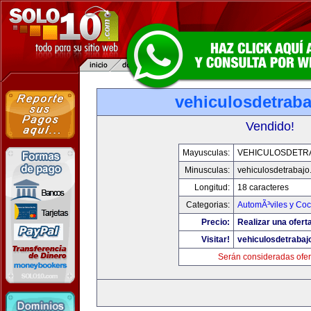
vehiculosdetrab
Vendido!
Mayusculas:
VEHICULOSDETR
Minusculas:
vehiculosdetrabaj
Longitud:
18 caracteres
Categorias:
AutomÃ³viles y Co
Precio:
Realizar una ofert
Visitar!
vehiculosdetrabaj
Serán consideradas ofer