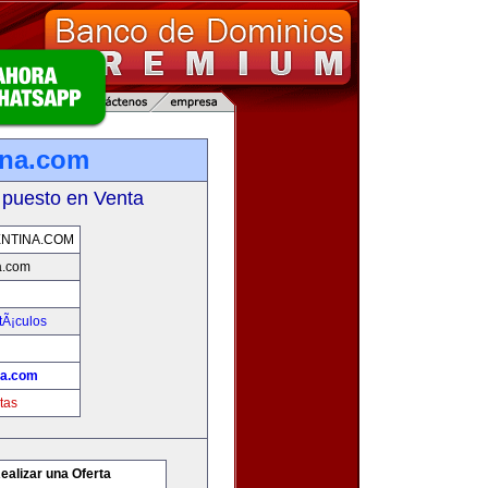
ina.com
 puesto en Venta
NTINA.COM
a.com
tÃ¡culos
na.com
tas
ealizar una Oferta