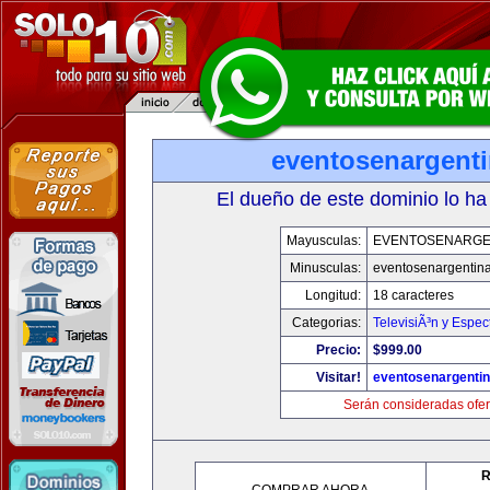
eventosenargent
El dueño de este dominio lo ha
Mayusculas:
EVENTOSENARGE
Minusculas:
eventosenargentin
Longitud:
18 caracteres
Categorias:
TelevisiÃ³n y Espec
Precio:
$999.00
Visitar!
eventosenargenti
Serán consideradas ofer
R