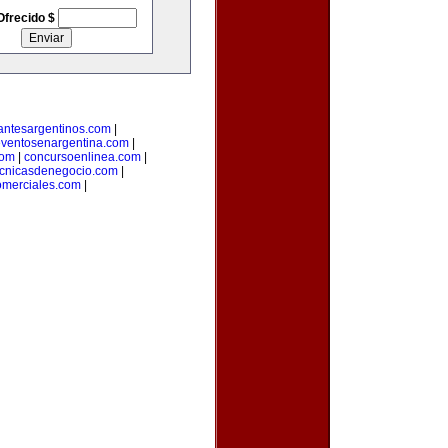
Ofrecido $
antesargentinos.com
|
ventosenargentina.com
|
com
|
concursoenlinea.com
|
ecnicasdenegocio.com
|
omerciales.com
|