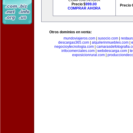
COMPRAR AHORA
Precio $
999.00
Precio 
COMPRAR AHORA
Otros dominios en venta:
mundoviajeros.com
|
susocio.com
|
restaur
descargas365.com
|
alquilerinmuebles.com
|
e
negocioytecnologia.com
|
camarasdefotografia.
infocomerciales.com
|
webdescarga.com
|
t
exposicionrural.com
|
producciondec