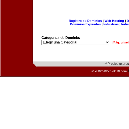
Registro de Dominios
|
Web Hosting
|
D
Dominios Expirados
|
Industrias
|
Indu
Categorías de Dominio:
[Pág. princi
** Precios expre
© 2002/2022 Solo10.com