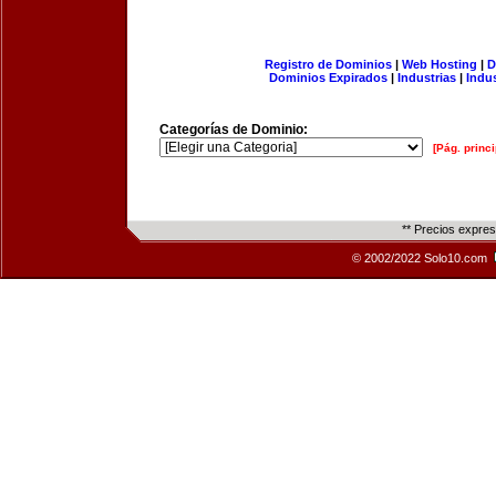
Registro de Dominios
|
Web Hosting
|
D
Dominios Expirados
|
Industrias
|
Indu
Categorías de Dominio:
[Pág. princi
** Precios expre
© 2002/2022 Solo10.com