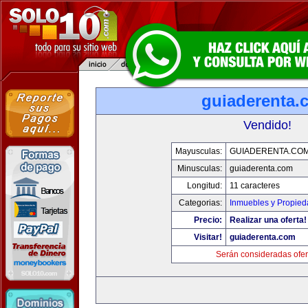
guiaderenta.
Vendido!
Mayusculas:
GUIADERENTA.CO
Minusculas:
guiaderenta.com
Longitud:
11 caracteres
Categorias:
Inmuebles y Propie
Precio:
Realizar una oferta!
Visitar!
guiaderenta.com
Serán consideradas ofer