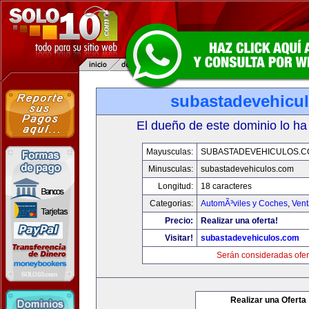
subastadevehicu
El dueño de este dominio lo ha
Mayusculas:
SUBASTADEVEHICULOS.C
Minusculas:
subastadevehiculos.com
Longitud:
18 caracteres
Categorias:
AutomÃ³viles y Coches
,
Vent
Precio:
Realizar una oferta!
Visitar!
subastadevehiculos.com
Serán consideradas ofer
Realizar una Oferta