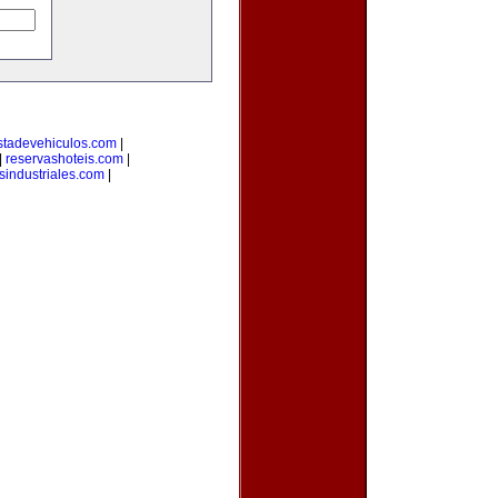
stadevehiculos.com
|
|
reservashoteis.com
|
sindustriales.com
|