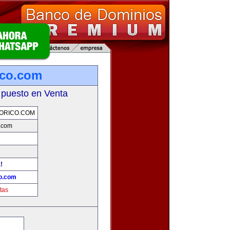
ico.com
 puesto en Venta
ORICO.COM
o.com
!
co.com
tas