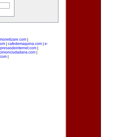
monetizare.com
|
com
|
cafedemaquina.com
|
e-
presasdeinternet.com
|
pinionciudadana.com
|
.com
|