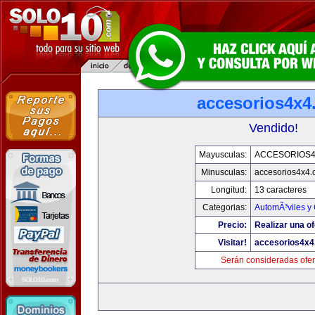
accesorios4x4
Vendido!
Mayusculas:
ACCESORIOS
Minusculas:
accesorios4x4
Longitud:
13 caracteres
Categorias:
AutomÃ³viles y
Precio:
Realizar una of
Visitar!
accesorios4x
Serán consideradas ofer