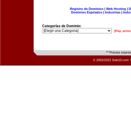
Registro de Dominios
|
Web Hosting
|
D
Dominios Expirados
|
Industrias
|
Indu
Categorías de Dominio:
[Pág. princi
** Precios expre
© 2002/2022 Solo10.com