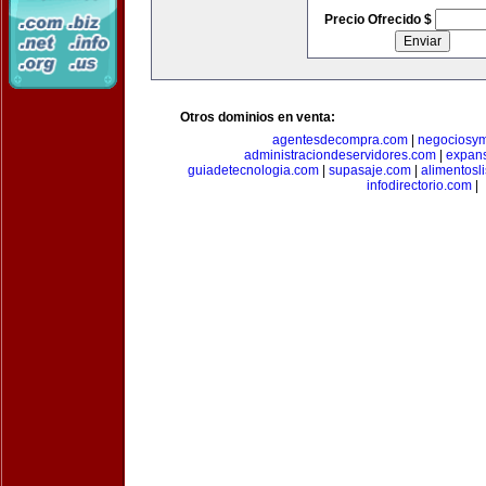
Precio Ofrecido $
Otros dominios en venta:
agentesdecompra.com
|
negociosy
administraciondeservidores.com
|
expan
guiadetecnologia.com
|
supasaje.com
|
alimentosl
infodirectorio.com
|