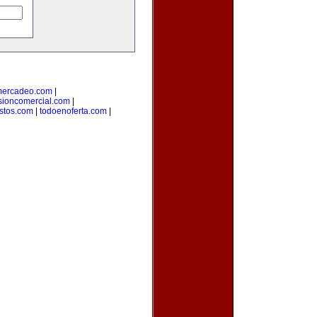
mercadeo.com
|
sioncomercial.com
|
istos.com
|
todoenoferta.com
|