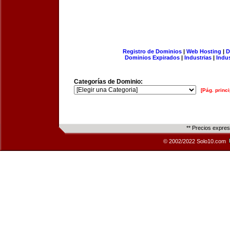
Registro de Dominios
|
Web Hosting
|
D
Dominios Expirados
|
Industrias
|
Indu
Categorías de Dominio:
[Pág. princi
** Precios expre
© 2002/2022 Solo10.com