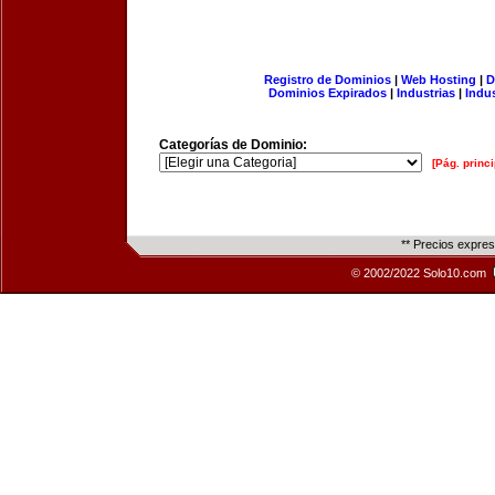
Registro de Dominios
|
Web Hosting
|
D
Dominios Expirados
|
Industrias
|
Indu
Categorías de Dominio:
[Pág. princi
** Precios expre
© 2002/2022 Solo10.com