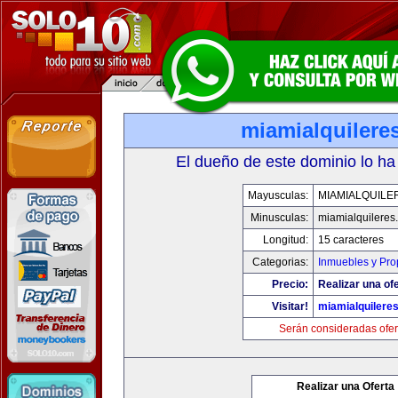
miamialquilere
El dueño de este dominio lo ha
Mayusculas:
MIAMIALQUILE
Minusculas:
miamialquileres
Longitud:
15 caracteres
Categorias:
Inmuebles y Pr
Precio:
Realizar una ofe
Visitar!
miamialquilere
Serán consideradas ofer
Realizar una Oferta