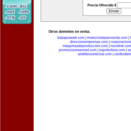
Precio Ofrecido $
Otros dominios en venta:
trabajosweb.com
|
motocicletasenventa.com
|
direccionempresas.com
|
corporacion
maquinasdeproduccion.com
|
movilink.co
promocionesenred.com
|
expobolivia.com
|
s
ambitocomercial.com
|
centrode