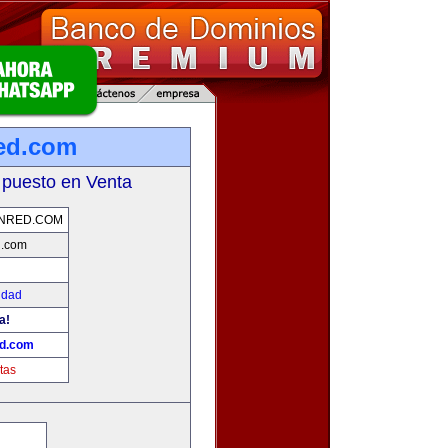
ed.com
 puesto en Venta
NRED.COM
d.com
idad
a!
d.com
tas