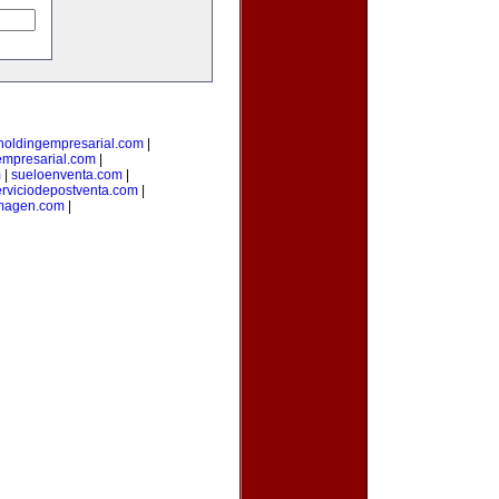
holdingempresarial.com
|
empresarial.com
|
m
|
sueloenventa.com
|
erviciodepostventa.com
|
imagen.com
|